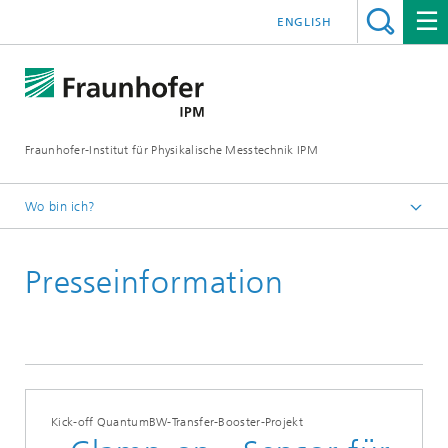
ENGLISH
Fraunhofer-Institut für Physikalische Messtechnik IPM
Wo bin ich?
Startseite
Presseinformation
Presse | Publikationen
Presseinformationen
Kick-off QuantumBW-Transfer-Booster-Projekt