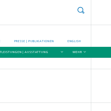
E
PRESSE | PUBLIKATIONEN
ENGLISH
TLEISTUNGEN | AUSSTATTUNG
MEHR
[X]
[X]
[X]
Kompetenzen
Anwendungen