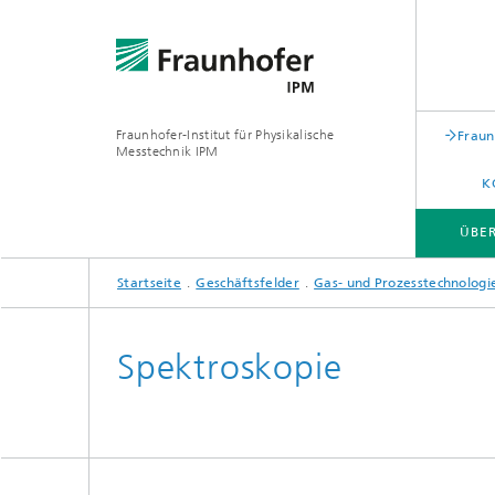
Fraunhofer-Institut für Physikalische
Fraun
Messtechnik IPM
K
ÜBE
Startseite
Geschäftsfelder
Gas- und Prozesstechnologi
ÜBER FRAUNHOFER IPM
GESCHÄFTSFELDER
DIENSTLEISTUNGEN | AUSSTATTUNG
Spektroskopie
Kompetenzen
Kompet
Anwendungen
Anwend