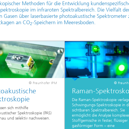
kopischer Methoden für die Entwicklung kundenspezifische
ektroskopie im infraroten Spektralbereich. Die Vielfalt d
on Gasen über laserbasierte photoakustische Spektrometer 
eckagen an CO
-Speichern im Meeresboden.
2
© Fraunhofer IPM
© Fraunh
oakustische
Raman-Spektrosko
ktroskopie
Die Raman-Spektroskopie verlage
Schwingungs-Spektroskopie in 
ssen sich mithilfe
sichtbaren Spektralbereich. Sie
ustischer Spektroskopie (PAS)
ermöglicht die Analyse komplexe
nau und selektiv nachweisen.
Stoffgemische in fester, flüssige
gasförmiger Form – eine