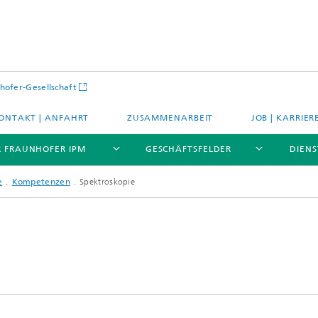
hofer-Gesellschaft
ONTAKT | ANFAHRT
ZUSAMMENARBEIT
JOB | KARRIER
R FRAUNHOFER IPM
GESCHÄFTSFELDER
DIENS
e
Kompetenzen
Spektroskopie
enzen
Kompetenzen
ungen
Anwendungen