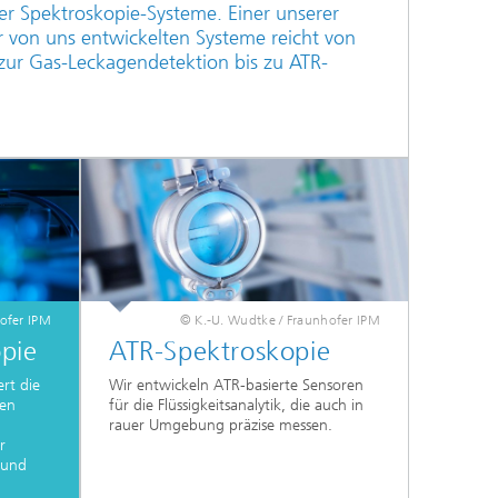
r Spektroskopie-Systeme. Einer unserer
er von uns entwickelten Systeme reicht von
zur Gas-Leckagendetektion bis zu ATR-
ofer IPM
© K.-U. Wudtke / Fraunhofer IPM
pie
ATR-Spektroskopie
rt die
Wir entwickeln ATR-basierte Sensoren
den
für die Flüssigkeitsanalytik, die auch in
rauer Umgebung präzise messen.
r
r und