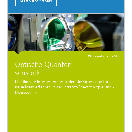
MEHR ERFAHREN
© Fraunhofer IPM
Optische Quanten-
sensorik
Nichtlineare Interferometer bilden die Grundlage für
neue Messverfahren in der Infrarot-Spektroskopie und -
Messtechnik.