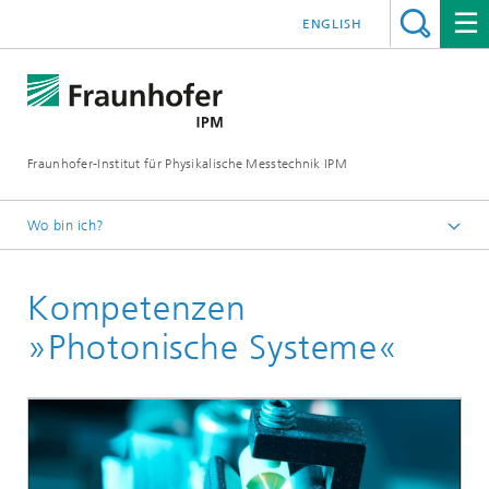
ENGLISH
Fraunhofer-Institut für Physikalische Messtechnik IPM
Wo bin ich?
Startseite
Kompetenzen
Geschäftsfelder
Photonische Systeme
»Photonische Systeme«