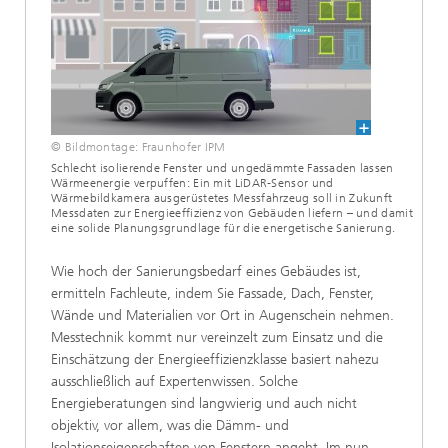
© Bildmontage: Fraunhofer IPM
Schlecht isolierende Fenster und ungedämmte Fassaden lassen
Wärmeenergie verpuffen: Ein mit LiDAR-Sensor und
Wärmebildkamera ausgerüstetes Messfahrzeug soll in Zukunft
Messdaten zur Energieeffizienz von Gebäuden liefern – und damit
eine solide Planungsgrundlage für die energetische Sanierung.
Wie hoch der Sanierungsbedarf eines Gebäudes ist,
ermitteln Fachleute, indem Sie Fassade, Dach, Fenster,
Wände und Materialien vor Ort in Augenschein nehmen.
Messtechnik kommt nur vereinzelt zum Einsatz und die
Einschätzung der Energieeffizienzklasse basiert nahezu
ausschließlich auf Expertenwissen. Solche
Energieberatungen sind langwierig und auch nicht
objektiv, vor allem, was die Dämm- und
Isolationseigenschaften von Fenstern angeht. Im nun