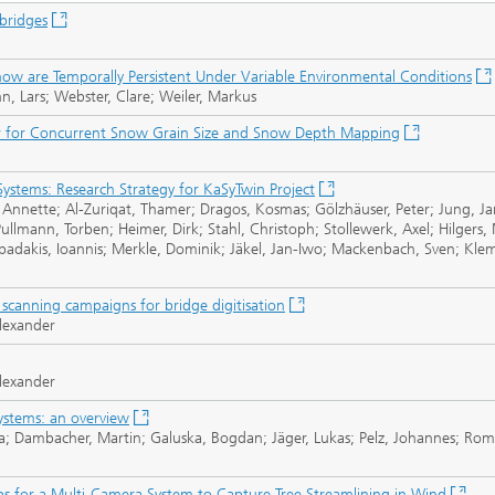
 bridges
now are Temporally Persistent Under Variable Environmental Conditions
nn, Lars; Webster, Clare; Weiler, Markus
r for Concurrent Snow Grain Size and Snow Depth Mapping
stems: Research Strategy for KaSyTwin Project
 Annette; Al-Zuriqat, Thamer; Dragos, Kosmas; Gölzhäuser, Peter; Jung, Ja
llmann, Torben; Heimer, Dirk; Stahl, Christoph; Stollewerk, Axel; Hilgers, 
padakis, Ioannis; Merkle, Dominik; Jäkel, Jan-Iwo; Mackenbach, Sven; Klemt
scanning campaigns for bridge digitisation
lexander
lexander
ystems: an overview
udia; Dambacher, Martin; Galuska, Bogdan; Jäger, Lukas; Pelz, Johannes; Rom
eps for a Multi-Camera System to Capture Tree Streamlining in Wind