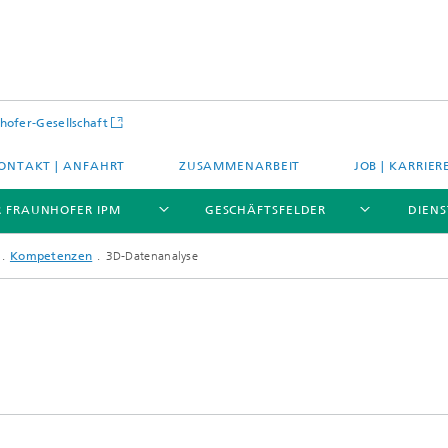
hofer-Gesellschaft
ONTAKT | ANFAHRT
ZUSAMMENARBEIT
JOB | KARRIER
R FRAUNHOFER IPM
GESCHÄFTSFELDER
DIENS
Kompetenzen
3D-Datenanalyse
enzen
Kompetenzen
ungen
Anwendungen