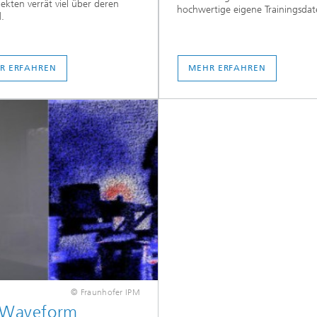
ekten verrät viel über deren
hochwertige eigene Trainingsdat
.
R ERFAHREN
MEHR ERFAHREN
© Fraunhofer IPM
l Waveform