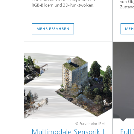
von Obj
RGB-Bildern und 3D-Punktwolken.
Zustand
MEHR ERFAHREN
MEH
© Fraunhofer IPM
Multimodale Sensorik |
Ful