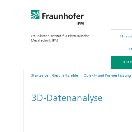
Fraunhofer-Institut für Physikalische
Fraun
Messtechnik IPM
K
ÜBE
Startseite
Geschäftsfelder
Objekt- und Formerfassung
ÜBER FRAUNHOFER IPM
GESCHÄFTSFELDER
DIENSTLEISTUNGEN | AUSSTATTUNG
3D-Datenanalyse
Kompetenzen
Kompet
Anwendungen
Anwend