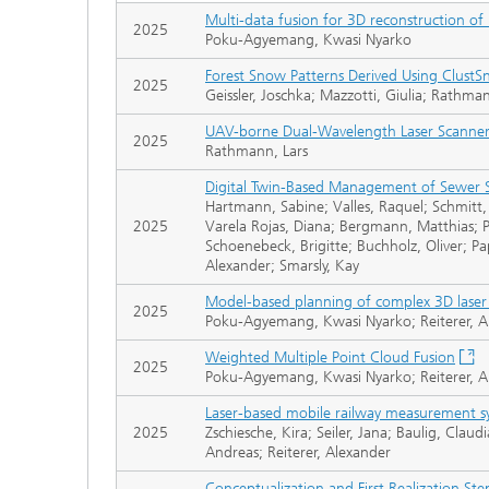
Multi-data fusion for 3D reconstruction of
2025
Poku-Agyemang, Kwasi Nyarko
Forest Snow Patterns Derived Using ClustS
2025
Geissler, Joschka; Mazzotti, Giulia; Rathma
UAV-borne Dual-Wavelength Laser Scanne
2025
Rathmann, Lars
Digital Twin-Based Management of Sewer Sy
Hartmann, Sabine; Valles, Raquel; Schmitt,
2025
Varela Rojas, Diana; Bergmann, Matthias; Pu
Schoenebeck, Brigitte; Buchholz, Oliver; Pa
Alexander; Smarsly, Kay
Model-based planning of complex 3D laser 
2025
Poku-Agyemang, Kwasi Nyarko; Reiterer, A
Weighted Multiple Point Cloud Fusion
2025
Poku-Agyemang, Kwasi Nyarko; Reiterer, A
Laser-based mobile railway measurement s
2025
Zschiesche, Kira; Seiler, Jana; Baulig, Cla
Andreas; Reiterer, Alexander
Conceptualization and First Realization St