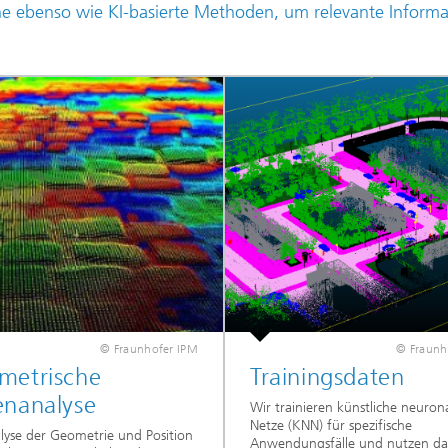
che ebenso wie KI-basierte Methoden, um relevante Inform
© Fraunhofer IPM
© Fraunh
metrische
Trainingsdaten
enanalyse
Wir trainieren künstliche neuron
Netze (KNN) für spezifische
lyse der Geometrie und Position
Anwendungsfälle und nutzen d