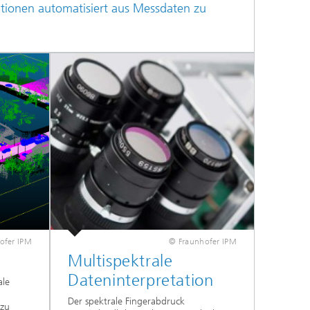
ationen automatisiert aus Messdaten zu
ofer IPM
© Fraunhofer IPM
Multispektrale
Dateninterpretation
ale
Der spektrale Fingerabdruck
azu