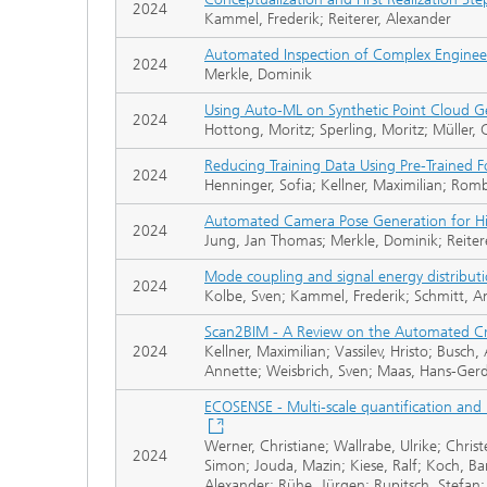
2024
Kammel, Frederik; Reiterer, Alexander
Automated Inspection of Complex Engineer
2024
Merkle, Dominik
Using Auto-ML on Synthetic Point Cloud G
2024
Hottong, Moritz; Sperling, Moritz; Müller, 
Reducing Training Data Using Pre-Trained 
2024
Henninger, Sofia; Kellner, Maximilian; Rom
Automated Camera Pose Generation for Hig
2024
Jung, Jan Thomas; Merkle, Dominik; Reiter
Mode coupling and signal energy distribu
2024
Kolbe, Sven; Kammel, Frederik; Schmitt, Ann
Scan2BIM - A Review on the Automated Cre
2024
Kellner, Maximilian; Vassilev, Hristo; Bus
Annette; Weisbrich, Sven; Maas, Hans-Gerd;
ECOSENSE - Multi-scale quantification an
Werner, Christiane; Wallrabe, Ulrike; Chri
2024
Simon; Jouda, Mazin; Kiese, Ralf; Koch, Barb
Alexander; Rühe, Jürgen; Rupitsch, Stefan;