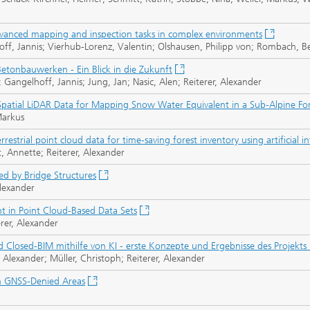
anced mapping and inspection tasks in complex environments
off, Jannis; Vierhub-Lorenz, Valentin; Olshausen, Philipp von; Rombach, Be
Betonbauwerken - Ein Blick in die Zukunft
Gangelhoff, Jannis; Jung, Jan; Nasic, Alen; Reiterer, Alexander
patial LiDAR Data for Mapping Snow Water Equivalent in a Sub‐Alpine Fo
Markus
strial point cloud data for time-saving forest inventory using artificial in
, Annette; Reiterer, Alexander
ed by Bridge Structures
lexander
t in Point Cloud-Based Data Sets
rer, Alexander
Closed-BIM mithilfe von KI - erste Konzepte und Ergebnisse des Projekts
 Alexander; Müller, Christoph; Reiterer, Alexander
n GNSS-Denied Areas