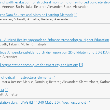
d width evaluation for structural monitoring of reinforced concrete stru
 Annette; Rosin, Julia; Reiterer, Alexander; Stolz, Alexander
erent Data Sources and Machine Learning Methods
imilian; Schmitt, Annette; Reiterer, Alexander
p - A Mixed Reality Approach to Enhance Archaeological Higher Education
roth, Fabian; Müller, Christoph
– Neue Anwendungsfelder durch die Fusion von 2D-Bilddaten und 3D-LiDA
r, Alexander
 segmentation techniques for smart city applications
of critical infrastructural elements
aria Justine; Merkle, Dominik; Reiterer, Alexander; Klemt-Albert, Kathar
 KI
itt, Annette
etation durch UAVs (E! 11340 MuSe-3D). Abschlussbericht