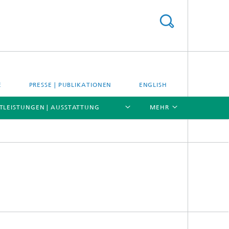
E
PRESSE | PUBLIKATIONEN
ENGLISH
TLEISTUNGEN | AUSSTATTUNG
MEHR
[X]
[X]
[X]
Kompetenzen
Anwendungen