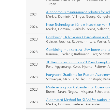
Jürgen
Autonomous measurement robotics for adv
2024
Merkle, Dominik; Villinger, Georg; Gangelh
Neue Technologien für die Inspektion von 
2024
Merkle, Dominik; Vierhub-Lorenz, Valentin; 
Combining Daily Sensor Observations and S
2023
Geissler, Joschka; Rathmann, Lars; Weiler, 
Combining multispectral UAV-borne and terre
2023
Kammel, Frederik; Rathmann, Lars; Schmitt
3D Reconstruction from 2D Plans Exemplifi
2023
Poku-Agyemang, Kwasi Nyarko; Reiterer, A
Integrated Gradients for Feature Assessmen
2023
Schwegler, Markus; Müller, Christoph; Reite
Modellierung von Gebäuden für Open- und 
2023
Busert, Sarah; Negassi, Misgana; Scheuerer,
Automated Method for SLAM Evaluation i
2023
Merkle, Dominik; Reiterer, Alexander