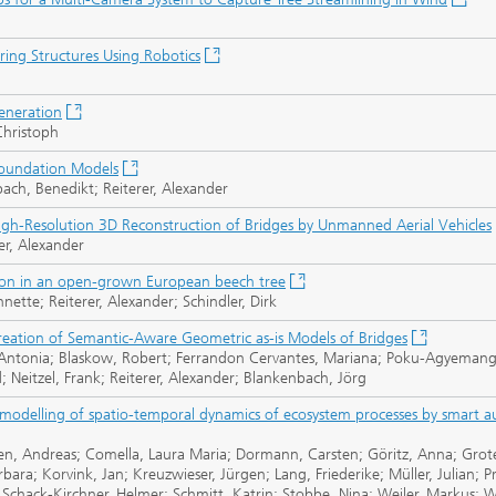
ing Structures Using Robotics
eneration
Christoph
Foundation Models
bach, Benedikt; Reiterer, Alexander
h-Resolution 3D Reconstruction of Bridges by Unmanned Aerial Vehicles
er, Alexander
tion in an open-grown European beech tree
ette; Reiterer, Alexander; Schindler, Dirk
ation of Semantic-Aware Geometric as-is Models of Bridges
ch, Antonia; Blaskow, Robert; Ferrandon Cervantes, Mariana; Poku-Agyeman
 Neitzel, Frank; Reiterer, Alexander; Blankenbach, Jörg
d modelling of spatio-temporal dynamics of ecosystem processes by smart
sten, Andreas; Comella, Laura Maria; Dormann, Carsten; Göritz, Anna; Grot
ara; Korvink, Jan; Kreuzwieser, Jürgen; Lang, Friederike; Müller, Julian; Pr
 Schack-Kirchner, Helmer; Schmitt, Katrin; Stobbe, Nina; Weiler, Markus; W