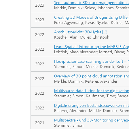
Semi-automatic 3D crack map generation an
2023
Merkle, Dominik; Solass, Johannes; Schmitt,
Creating 3D Models of Bridges Using Diff
2023
Poku-Agyemang, Kwasi Nyarko; Kellner, Max
Abschlussbericht: 3D-Hydra
2022
Koschel, Alan; Müller, Christoph
Learn Spatial! Introducing the MARBLE-Ap
2022
Lohfink, Marc-Alexander; Miznazi, Diana; St
Hochpräzises Laserscanning aus der Luft 
2022
Stemmler, Simon; Merkle, Dominik; Reitere
Overview of 3D point cloud annotation and
2022
Merkle, Dominik; Reiterer, Alexander
Multisource-data-fusion for the digitization 
2022
Stemmler, Simon; Kaufmann, Timo; Bange, M
Digitalisierung von Bestandsbauwerken mit
2022
Reiterer, Alexander; Merkle, Dominik; Schm
Multispektral- und 3D-Monitoring der Veg
2021
Stemmler, Simon