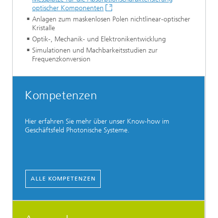
optischer Komponenten
Anlagen zum maskenlosen Polen nichtlinear-optischer
Kristalle
Optik-, Mechanik- und Elektronikentwicklung
Simulationen und Machbarkeitsstudien zur
Frequenzkonversion
Kompetenzen
Hier erfahren Sie mehr über unser Know-how im
Geschäftsfeld Photonische Systeme.
ALLE KOMPETENZEN