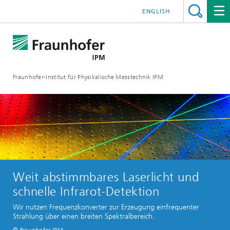
ENGLISH
Fraunhofer-Institut für Physikalische Messtechnik IPM
Weit abstimmbares Laserlicht und
schnelle Infrarot-Detektion
Wir nutzen Frequenzkonverter zur Erzeugung einfrequenter
Strahlung über einen breiten Spektralbereich.