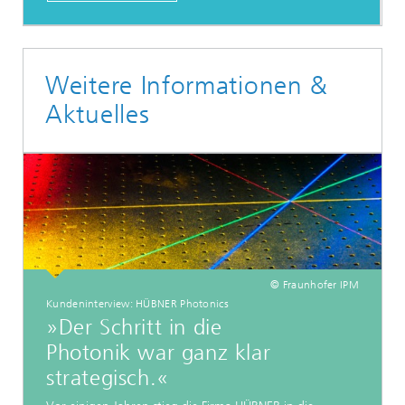
Weitere Informationen &
Aktuelles
© Fraunhofer IPM
Kundeninterview: HÜBNER Photonics
»Der Schritt in die
Photonik war ganz klar
strategisch.«