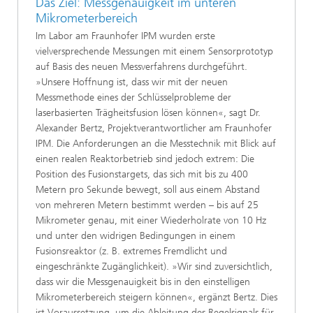
Das Ziel: Messgenauigkeit im unteren
Mikrometerbereich
Im Labor am Fraunhofer IPM wurden erste
vielversprechende Messungen mit einem Sensorprototyp
auf Basis des neuen Messverfahrens durchgeführt.
»Unsere Hoffnung ist, dass wir mit der neuen
Messmethode eines der Schlüsselprobleme der
laserbasierten Trägheitsfusion lösen können«, sagt Dr.
Alexander Bertz, Projektverantwortlicher am Fraunhofer
IPM. Die Anforderungen an die Messtechnik mit Blick auf
einen realen Reaktorbetrieb sind jedoch extrem: Die
Position des Fusionstargets, das sich mit bis zu 400
Metern pro Sekunde bewegt, soll aus einem Abstand
von mehreren Metern bestimmt werden – bis auf 25
Mikrometer genau, mit einer Wiederholrate von 10 Hz
und unter den widrigen Bedingungen in einem
Fusionsreaktor (z. B. extremes Fremdlicht und
eingeschränkte Zugänglichkeit). »Wir sind zuversichtlich,
dass wir die Messgenauigkeit bis in den einstelligen
Mikrometerbereich steigern können«, ergänzt Bertz. Dies
ist Voraussetzung, um die Ableitung des Regelsignals für