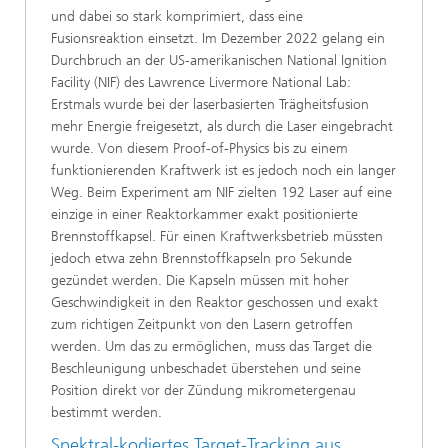
und dabei so stark komprimiert, dass eine
Fusionsreaktion einsetzt. Im Dezember 2022 gelang ein
Durchbruch an der US-amerikanischen National Ignition
Facility (NIF) des Lawrence Livermore National Lab:
Erstmals wurde bei der laserbasierten Trägheitsfusion
mehr Energie freigesetzt, als durch die Laser eingebracht
wurde. Von diesem Proof-of-Physics bis zu einem
funktionierenden Kraftwerk ist es jedoch noch ein langer
Weg. Beim Experiment am NIF zielten 192 Laser auf eine
einzige in einer Reaktorkammer exakt positionierte
Brennstoffkapsel. Für einen Kraftwerksbetrieb müssten
jedoch etwa zehn Brennstoffkapseln pro Sekunde
gezündet werden. Die Kapseln müssen mit hoher
Geschwindigkeit in den Reaktor geschossen und exakt
zum richtigen Zeitpunkt von den Lasern getroffen
werden. Um das zu ermöglichen, muss das Target die
Beschleunigung unbeschadet überstehen und seine
Position direkt vor der Zündung mikrometergenau
bestimmt werden.
Spektral-kodiertes Target-Tracking aus