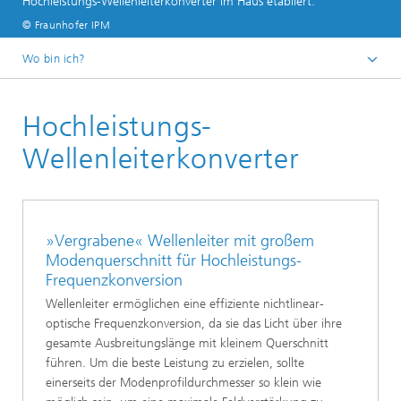
Hochleistungs-Wellenleiterkonverter im Haus etabliert.
© Fraunhofer IPM
Wo bin ich?
Startseite
Hochleistungs-
Geschäftsfelder
Photonische Systeme
Wellenleiterkonverter
Anwendungen
»Vergrabene« Wellenleiter mit großem
Modenquerschnitt für Hochleistungs-
Frequenzkonversion
Wellenleiter ermöglichen eine effiziente nichtlinear-
optische Frequenzkonversion, da sie das Licht über ihre
gesamte Ausbreitungslänge mit kleinem Querschnitt
führen. Um die beste Leistung zu erzielen, sollte
einerseits der Modenprofildurchmesser so klein wie