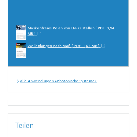
Maskenfreies Polen von LN-Kristallen [ PDF 0,94
MB ]
Wellenlängen nach Maß [ PDF 1,65 MB ]
alle Anwendungen »Photonische Systeme«
Teilen