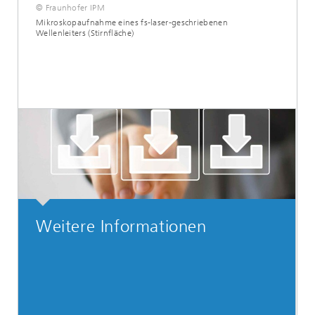
© Fraunhofer IPM
Mikroskopaufnahme eines fs-laser-geschriebenen
Wellenleiters (Stirnfläche)
Weitere Informationen