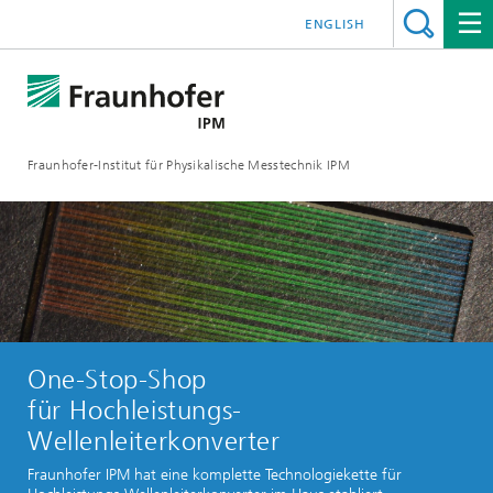
ENGLISH
Fraunhofer-Institut für Physikalische Messtechnik IPM
One-Stop-Shop
für Hochleistungs-
Wellenleiterkonverter
Fraunhofer IPM hat eine komplette Technologiekette für